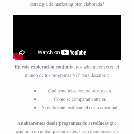
estrategia de marketing bien elaborada?
En esta exploración conjunta
, nos adentraremos en el
mundo de los programas VIP para descubrir:
Qué beneficios concretos ofrecen.
Cómo se comparan entre sí.
Si realmente justifican el costo adicional.
Analizaremos desde programas de aerolíneas
que
aseguran un embarque sin estrés, hasta membresías en