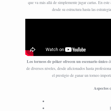
que va más allá de simplemente jugar cartas. En este
desde su estructura hasta las estrateg
Los torneos de póker ofrecen un escenario único
do
de diversos niveles, desde aficionados hasta profesio
el prestigio de ganar un torneo import
Aspectos c