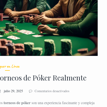
quer en Línea
orneos de Póker Realmente
en
julio 29, 2025
Comentarios desactivados
Cómo
Funcionan
torneos de póker
los
son una experiencia fascinante y compleja
los