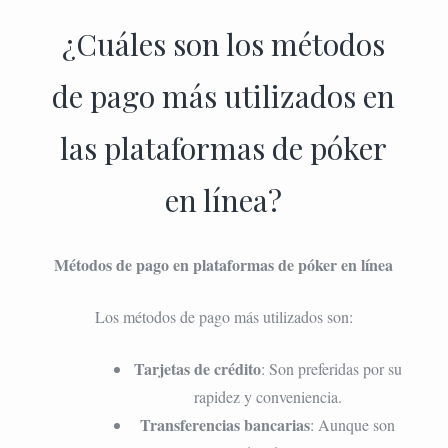
¿Cuáles son los métodos
de pago más utilizados en
las plataformas de póker
en línea?
Métodos de pago en plataformas de póker en línea
Los métodos de pago más utilizados son:
Tarjetas de crédito
: Son preferidas por su
rapidez y conveniencia.
Transferencias bancarias
: Aunque son