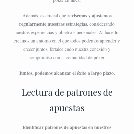
revisemos y ajustemos
Además, es crucial que
regularmente nuestras estrategias
, considerando
nuestras experiencias y objetivos personales. Al hacerlo,
creamos un entorno en el que todos podemos aprender y
crecer juntos, fortaleciendo nuestra conexión y
compromiso con la comunidad de póker.
Juntos, podemos alcanzar el éxito a largo plazo.
Lectura de patrones de
apuestas
Identificar patrones de apuestas en nuestros