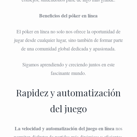
Beneficios del póker en línea
El póker en línea no solo nos ofrece la oportunidad de
jugar desde cualquier lugar, sino también de formar parte
de una comunidad global dedicada y apasionada.
Sigamos aprendiendo y creciendo juntos en este
fascinante mundo.
Rapidez y automatización
del juego
La velocidad y automatización del juego en línea
nos
permiten disfrutar de partidas más dinámicas y eficientes.