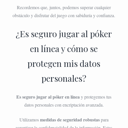
Recordemos que, juntos, podemos superar cualquier
obstáculo y disfrutar del juego con sabiduría y confianza.
¿Es seguro jugar al póker
en línea y cómo se
protegen mis datos
personales?
Es seguro jugar al póker en línea
y protegemos tus
datos personales con encriptación avanzada.
medidas de seguridad robustas
Utilizamos
para
garantizar la confidencialidad de la información. Estas