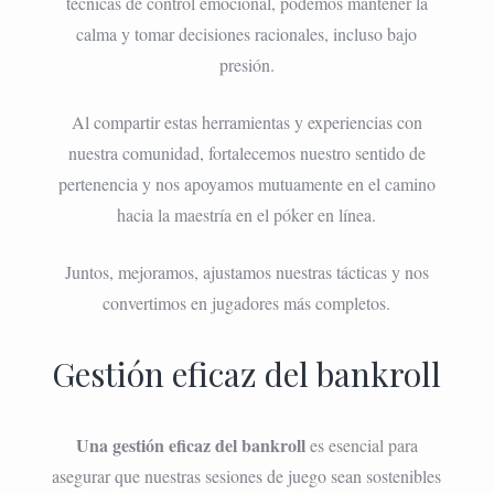
técnicas de control emocional, podemos mantener la
calma y tomar decisiones racionales, incluso bajo
presión.
Al compartir estas herramientas y experiencias con
nuestra comunidad, fortalecemos nuestro sentido de
pertenencia y nos apoyamos mutuamente en el camino
hacia la maestría en el póker en línea.
Juntos, mejoramos, ajustamos nuestras tácticas y nos
convertimos en jugadores más completos.
Gestión eficaz del bankroll
Una gestión eficaz del bankroll
es esencial para
asegurar que nuestras sesiones de juego sean sostenibles