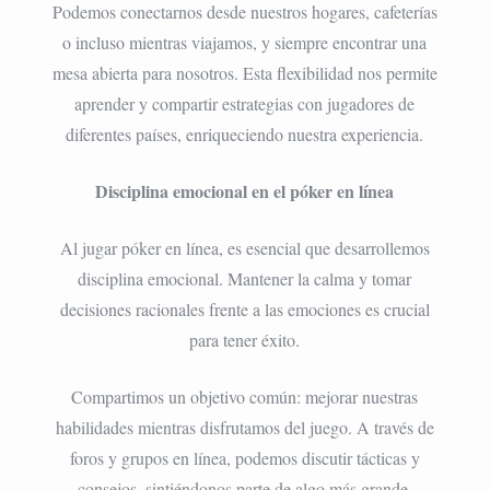
Podemos conectarnos desde nuestros hogares, cafeterías
o incluso mientras viajamos, y siempre encontrar una
mesa abierta para nosotros. Esta flexibilidad nos permite
aprender y compartir estrategias con jugadores de
diferentes países, enriqueciendo nuestra experiencia.
Disciplina emocional en el póker en línea
Al jugar póker en línea, es esencial que desarrollemos
disciplina emocional. Mantener la calma y tomar
decisiones racionales frente a las emociones es crucial
para tener éxito.
Compartimos un objetivo común: mejorar nuestras
habilidades mientras disfrutamos del juego. A través de
foros y grupos en línea, podemos discutir tácticas y
consejos, sintiéndonos parte de algo más grande.