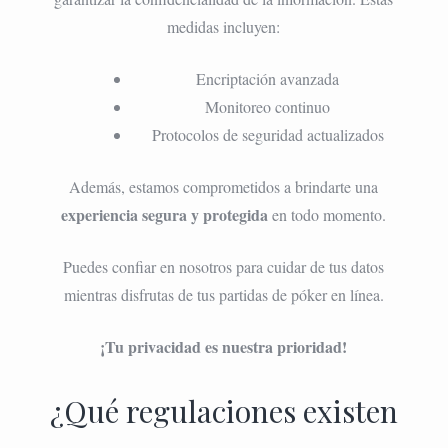
medidas incluyen:
Encriptación avanzada
Monitoreo continuo
Protocolos de seguridad actualizados
Además, estamos comprometidos a brindarte una
experiencia segura y protegida
en todo momento.
Puedes confiar en nosotros para cuidar de tus datos
mientras disfrutas de tus partidas de póker en línea.
¡Tu privacidad es nuestra prioridad!
¿Qué regulaciones existen