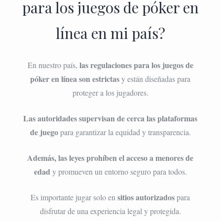
para los juegos de póker en
línea en mi país?
las regulaciones para los juegos de
En nuestro país,
póker en línea son estrictas
y están diseñadas para
proteger a los jugadores.
Las autoridades supervisan de cerca las plataformas
de juego
para garantizar la equidad y transparencia.
Además, las leyes prohíben el acceso a menores de
edad
y promueven un entorno seguro para todos.
sitios autorizados
Es importante jugar solo en
para
disfrutar de una experiencia legal y protegida.