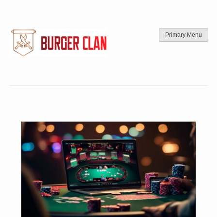
Skip
to
content
Primary Menu