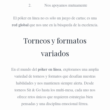
Nos apoyamos mutuamente
El póker en línea no es sólo un juego de cartas; es una
red global
que nos une en la búsqueda de la excelencia.
Torneos y formatos
variados
póker en línea
En el mundo del
, exploramos una amplia
variedad de torneos y formatos que desafían nuestras
habilidades y nos mantienen siempre alerta. Desde
torneos Sit & Go hasta los multi-mesa, cada uno nos
ofrece retos únicos que requieren estrategias bien
pensadas y una disciplina emocional férrea.