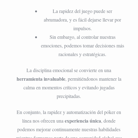
La rapidez del juego puede ser
abrumadora, y es fácil dejarse llevar por
impulsos.
Sin embargo, al controlar nuestras
emociones, podemos tomar decisiones más
racionales y estratégicas.
La disciplina emocional se convierte en una
herramienta invaluable
, permitiéndonos mantener la
calma en momentos críticos y evitando jugadas
precipitadas.
En conjunto, la rapidez y automatización del póker en
experiencia única
línea nos ofrecen una
, donde
podemos mejorar continuamente nuestras habilidades
mientras formamos parte de una comunidad global que